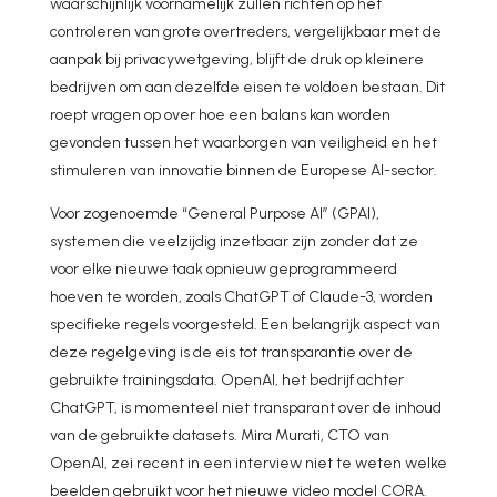
waarschijnlijk voornamelijk zullen richten op het
controleren van grote overtreders, vergelijkbaar met de
aanpak bij privacywetgeving, blijft de druk op kleinere
bedrijven om aan dezelfde eisen te voldoen bestaan. Dit
roept vragen op over hoe een balans kan worden
gevonden tussen het waarborgen van veiligheid en het
stimuleren van innovatie binnen de Europese AI-sector.
Voor zogenoemde “General Purpose AI” (GPAI),
systemen die veelzijdig inzetbaar zijn zonder dat ze
voor elke nieuwe taak opnieuw geprogrammeerd
hoeven te worden, zoals ChatGPT of Claude-3, worden
specifieke regels voorgesteld. Een belangrijk aspect van
deze regelgeving is de eis tot transparantie over de
gebruikte trainingsdata. OpenAI, het bedrijf achter
ChatGPT, is momenteel niet transparant over de inhoud
van de gebruikte datasets. Mira Murati, CTO van
OpenAI, zei recent in een interview niet te weten welke
beelden gebruikt voor het nieuwe video model CORA.