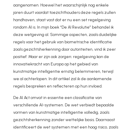
aangenomen. Hoewel het waarschijnlijk nog enkele
jaren duurt voordat toezichthouders deze regels zullen
handhaven, staat vast dat er nu een set regelgeving
rondom AI is. In mijn boek “De AI Revolutie” behandel ik
deze wetgeving al. Sommige aspecten, zoals duidelijke
regels voor het gebruik van biometrische identificatie
zoals gezichtsherkenning door autoriteiten, vind ik zeer
positief. Maar er zijn ook zorgen: regelgeving kan de
innovatiekracht van Europa op het gebied van
kunstmatige intelligentie ernstig belemmeren, terwijl
we al achterlopen. In dit artikel zal ik de aankomende
regels bespreken en reflecteren op hun invloed.
De AI Act omvat in essentie een classificatie van
verschillende AI-systemen. De wet verbiedt bepaalde
vormen van kunstmatige intelligentie volledig, zoals
gezichtsherkenning zonder wettelijke basis. Daarnaast
identificeert de wet systemen met een hoog risico, zoals