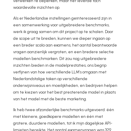
verwerken te beperken, maar het leverde toch
waardevolle inzichten op.
Als er Nederlandse instellingen geïnteresseerd zijn in
een samenwerking voor uitgebreidere benchmarks,
werk ik graag samen om dit project op te schalen. Door
de scope uit te breiden, kunnen we dieper ingaan op
een breder scala aan examens, het aantal beantwoorde
vragen aanzienlijk vergroten, en een bredere selectie
modellen benchmarken. Dit zou nog uitgebreidere
inzichten bieden in de modelprestaties, ons begrip
verfijnen van hoe verschillende LLM’s omgaan met
Nederlandstalige taken op verschillende
onderwijsniveaus en moeilijkheden, en bedrijven helpen
om te kiezen voor het best presterende model in plaats
van het model met de beste marketing.
Ik heb twee afzonderlijke benchmarks uitgevoerd: één
met kleinere, goedkopere modellen en één met
grotere, duurdere modellen, tot ik mijn dagelijkse API-
limieten bereikte. Het aantal examenvragen was 329