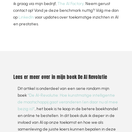
ik graag via mijn bedrijf,
The AI Factory
. Neem gerust
contact op! Vond je deze benchmark nuttig? Volg me dan
op
LinkedIn
voor updates over toekomstige inzichten in AI
en prestaties.
Lees er meer over in mijn boek De AI Revolutie
Dit artikel is onderdeel van een serie rondom mijn
boek
“De AI-Revolutie: Hoe kunstmatige intelligentie
de maatschappij gaat veranderen (en daar nu al mee
bezig is)”
, het boek is te koop in de betere boekhandel
en online te bestellen. In dit boek duik ik dieper in de
invloed van AI op onze toekomst en hoe we als
samenleving de juiste koers kunnen bepalen in deze