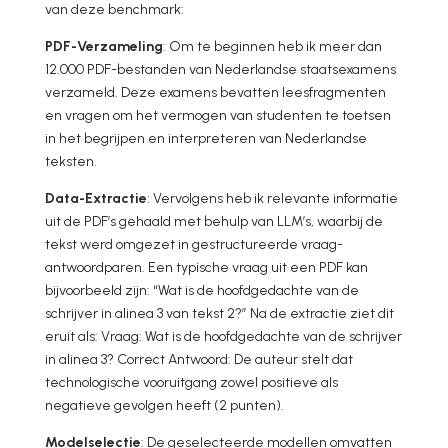
van deze benchmark:
PDF-Verzameling
: Om te beginnen heb ik meer dan
12.000 PDF-bestanden van Nederlandse staatsexamens
verzameld. Deze examens bevatten leesfragmenten
en vragen om het vermogen van studenten te toetsen
in het begrijpen en interpreteren van Nederlandse
teksten.
Data-Extractie
: Vervolgens heb ik relevante informatie
uit de PDF’s gehaald met behulp van LLM’s, waarbij de
tekst werd omgezet in gestructureerde vraag-
antwoordparen. Een typische vraag uit een PDF kan
bijvoorbeeld zijn: “Wat is de hoofdgedachte van de
schrijver in alinea 3 van tekst 2?” Na de extractie ziet dit
eruit als: Vraag: Wat is de hoofdgedachte van de schrijver
in alinea 3? Correct Antwoord: De auteur stelt dat
technologische vooruitgang zowel positieve als
negatieve gevolgen heeft (2 punten).
Modelselectie
: De geselecteerde modellen omvatten