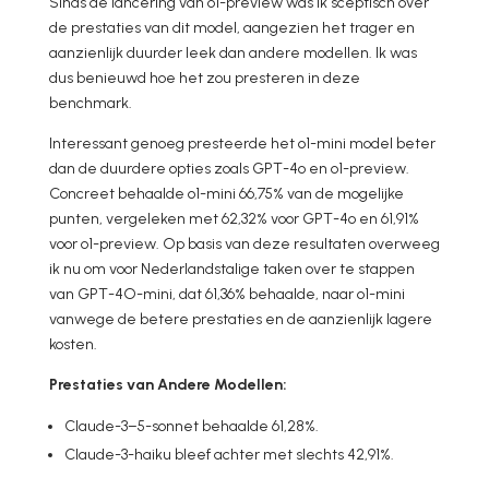
Sinds de lancering van o1-preview was ik sceptisch over
de prestaties van dit model, aangezien het trager en
aanzienlijk duurder leek dan andere modellen. Ik was
dus benieuwd hoe het zou presteren in deze
benchmark.
Interessant genoeg presteerde het o1-mini model beter
dan de duurdere opties zoals GPT-4o en o1-preview.
Concreet behaalde o1-mini 66,75% van de mogelijke
punten, vergeleken met 62,32% voor GPT-4o en 61,91%
voor o1-preview. Op basis van deze resultaten overweeg
ik nu om voor Nederlandstalige taken over te stappen
van GPT-4O-mini, dat 61,36% behaalde, naar o1-mini
vanwege de betere prestaties en de aanzienlijk lagere
kosten.
Prestaties van Andere Modellen:
Claude-3–5-sonnet behaalde 61,28%.
Claude-3-haiku bleef achter met slechts 42,91%.