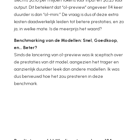
slechts $0,10 per miljoen tokens voor input en $0,25 voor
output. Dit betekent dat “o1-preview” ongeveer 114 keer
duurder is dan “o1-mini.” De vraag is dus of deze extra
kosten daadwerkelijk leiden tot betere prestaties, en zo
ja, in welke mate. Is de meerprijs het waard?
Benchmarking van de Modellen: Snel, Goedkoop,
en… Beter?
Sinds de lancering van o1-preview was ik sceptisch over
de prestaties van dit model, aangezien het trager en
aanzienlijk duurder leek dan andere modellen. Ik was
dus benieuwd hoe het zou presteren in deze
benchmark.