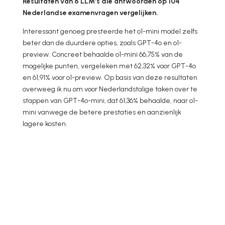
Resultaten van 6 LLM’s die antwoorden op 104
Nederlandse examenvragen vergelijken.
Interessant genoeg presteerde het o1-mini model zelfs
beter dan de duurdere opties, zoals GPT-4o en o1-
preview. Concreet behaalde o1-mini 66,75% van de
mogelijke punten, vergeleken met 62,32% voor GPT-4o
en 61,91% voor o1-preview. Op basis van deze resultaten
overweeg ik nu om voor Nederlandstalige taken over te
stappen van GPT-4o-mini, dat 61,36% behaalde, naar o1-
mini vanwege de betere prestaties en aanzienlijk
lagere kosten.