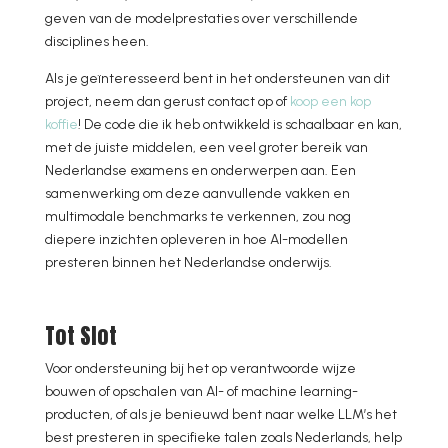
geven van de modelprestaties over verschillende
disciplines heen.
Als je geïnteresseerd bent in het ondersteunen van dit
project, neem dan gerust contact op of
koop een kop
koffie
! De code die ik heb ontwikkeld is schaalbaar en kan,
met de juiste middelen, een veel groter bereik van
Nederlandse examens en onderwerpen aan. Een
samenwerking om deze aanvullende vakken en
multimodale benchmarks te verkennen, zou nog
diepere inzichten opleveren in hoe AI-modellen
presteren binnen het Nederlandse onderwijs.
Tot Slot
Voor ondersteuning bij het op verantwoorde wijze
bouwen of opschalen van AI- of machine learning-
producten, of als je benieuwd bent naar welke LLM’s het
best presteren in specifieke talen zoals Nederlands, help