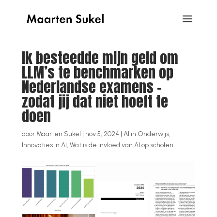
Ik besteedde mijn geld om
LLM’s te benchmarken op
Nederlandse examens –
zodat jij dat niet hoeft te
doen
door
Maarten Sukel
|
nov 5, 2024
|
AI in Onderwijs
,
Innovaties in AI
,
Wat is de invloed van AI op scholen