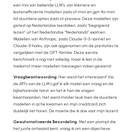
een mix van bekende LLM’s, van kleinere en
kostenefficiënte modellen zoals o1-mini en gpt-4o-mini
tot duurdere opties zoals o1-preview. Deze modellen zijn
getest op Nederlandse leestaken, zoals “begrijpend
lezen” uit het Nederlandse “Nederlands” examen.
Modellen van Anthropic, zoals Claude-3–5-sonnet en
Claude-3-haiku, zijn ook opgenomen om de prestaties te
vergelijken met de GPT-familie. Deze eerste
benchmark is nog niet volledig, maar ik kan in de
toekomst meer modellen toevoegen indien gewenst.
Vraagbeantwoording
: Hier werd het interessant! Via
de API’s van de LLM’s gaf ik elk model een vraag en de
bijbehorende tekst, en liet ik hen de vragen
beantwoorden. Het werd minder leuk toen de duurdere
modellen in actie kwamen en mijn creditcard zich
duidelijk liet horen. De moeite die ik doe voor mijn lezers!
Geautomatiseerde Beoordeling
: Met een prompt die
het juiste antwoord kent, vraag ik om een objectieve