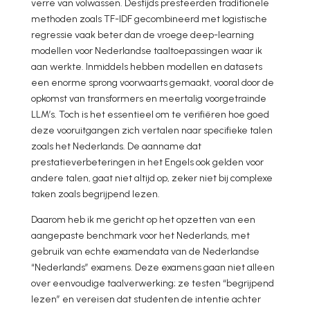
verre van volwassen. Destijds presteerden traditionele
methoden zoals TF-IDF gecombineerd met logistische
regressie vaak beter dan de vroege deep-learning
modellen voor Nederlandse taaltoepassingen waar ik
aan werkte. Inmiddels hebben modellen en datasets
een enorme sprong voorwaarts gemaakt, vooral door de
opkomst van transformers en meertalig voorgetrainde
LLM’s. Toch is het essentieel om te verifiëren hoe goed
deze vooruitgangen zich vertalen naar specifieke talen
zoals het Nederlands. De aanname dat
prestatieverbeteringen in het Engels ook gelden voor
andere talen, gaat niet altijd op, zeker niet bij complexe
taken zoals begrijpend lezen.
Daarom heb ik me gericht op het opzetten van een
aangepaste benchmark voor het Nederlands, met
gebruik van echte examendata van de Nederlandse
“Nederlands” examens. Deze examens gaan niet alleen
over eenvoudige taalverwerking; ze testen “begrijpend
lezen” en vereisen dat studenten de intentie achter