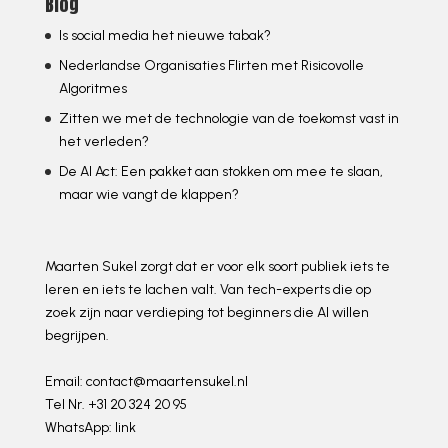
Blog
Is social media het nieuwe tabak?
Nederlandse Organisaties Flirten met Risicovolle
Algoritmes
Zitten we met de technologie van de toekomst vast in
het verleden?
De AI Act: Een pakket aan stokken om mee te slaan,
maar wie vangt de klappen?
Maarten Sukel zorgt dat er voor elk soort publiek iets te
leren en iets te lachen valt. Van tech-experts die op
zoek zijn naar verdieping tot beginners die AI willen
begrijpen.
Email:
contact@maartensukel.nl
Tel Nr. +31 20 324 20 95
WhatsApp:
link