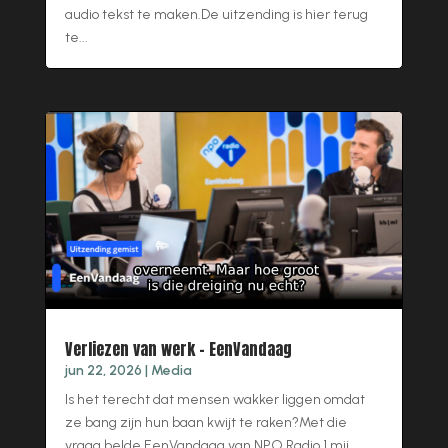
audio tekst te maken.De uitzending is hier terug
te...
Verliezen van werk – EenVandaag
jun 22, 2026
|
Media
Is het terecht dat mensen wakker liggen omdat
ze bang zijn hun baan kwijt te raken?Met die
vraag belde EenVandaag van NPO Radio 1 mij