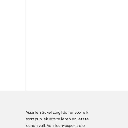
ON ]
Maarten Sukel zorgt dat er voor elk
soort publiek iets te leren en iets te
lachen valt. Van tech-experts die