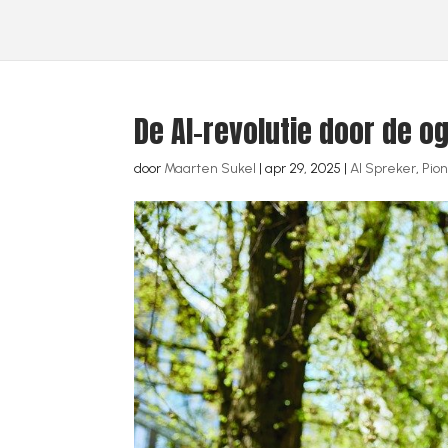
De AI-revolutie door de o
door
Maarten Sukel
|
apr 29, 2025
|
AI Spreker
,
Pion