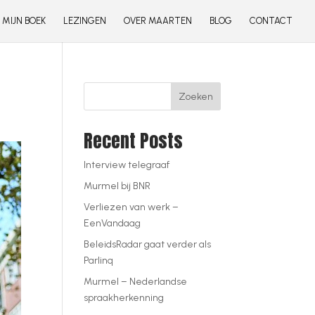
MIJN BOEK
LEZINGEN
OVER MAARTEN
BLOG
CONTACT
Zoeken
Recent Posts
Interview telegraaf
Murmel bij BNR
Verliezen van werk –
EenVandaag
BeleidsRadar gaat verder als
Parlinq
Murmel – Nederlandse
spraakherkenning