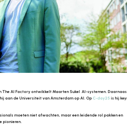
an The AI Factory ontwikkelt Maarten Sukel AI-systemen. Daarnaast
 hij aan de Universiteit van Amsterdam op AI. Op
C-day25
is hij ke
ionals moeten niet afwachten, maar een leidende rol pakken en
e pionieren.