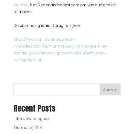
Murmel
, het Nederlandse systeem om van audio tekst
te maken.
De uitzending is hier terug te kijken:
https://www.bnr.nl/nieuws/tech-
innovatie/10601192/murmel-begrijpt-haagse-h-en-
zachte-g-nederlands-spraakmodel-troeft-grote-
techspelers-af
Zoeken
Recent Posts
Interview telegraaf
Murmel bij BNR