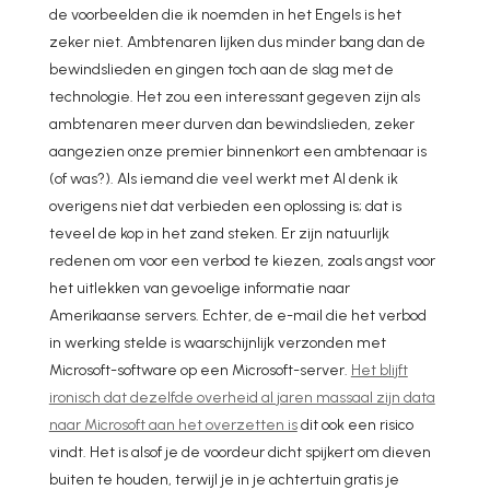
de voorbeelden die ik noemden in het Engels is het
zeker niet. Ambtenaren lijken dus minder bang dan de
bewindslieden en gingen toch aan de slag met de
technologie. Het zou een interessant gegeven zijn als
ambtenaren meer durven dan bewindslieden, zeker
aangezien onze premier binnenkort een ambtenaar is
(of was?). Als iemand die veel werkt met AI denk ik
overigens niet dat verbieden een oplossing is; dat is
teveel de kop in het zand steken. Er zijn natuurlijk
redenen om voor een verbod te kiezen, zoals angst voor
het uitlekken van gevoelige informatie naar
Amerikaanse servers. Echter, de e-mail die het verbod
in werking stelde is waarschijnlijk verzonden met
Microsoft-software op een Microsoft-server.
Het blijft
ironisch dat dezelfde overheid al jaren massaal zijn data
naar Microsoft aan het overzetten is
dit ook een risico
vindt. Het is alsof je de voordeur dicht spijkert om dieven
buiten te houden, terwijl je in je achtertuin gratis je