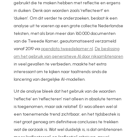
gebruikt die te maken hebben met reflectie en ergens
in duiken. Denk aan woorden zoals ‘reflecteert’ en
‘duiken’. Om dit verder te onderzoeken, besloot ik een
analyse uit te voeren op een grote collectie Nederlandse
teksten, met als bron meer dan 160.000 documenten
van de Tweede Kamer, geautomatiseerd verzameld
vanaf 2019 via
opendata.tweedekamer.nl
.
De beslissing
om het gebruik van generatieve AI door rijksambtenaren
in veel gevallen te verbieden, maakte het extra
interessant om te kijken naar taaltrends sinds de
lancering van dergelijke AI-modellen.
Uit de analyse bleek dat het gebruik van de woorden
‘reflectie’ en ‘reflecteren’ niet alleen in absolute termen
is toegenomen, maar ook relatief. Er was alleen wel al
een toenemende trend zichtbaar, en het tijdsbestek is
niet groot genoeg om definitieve conclusies te trekken
wat de oorzaak is. Wat wel duidelijk is, is dat ambtenaren