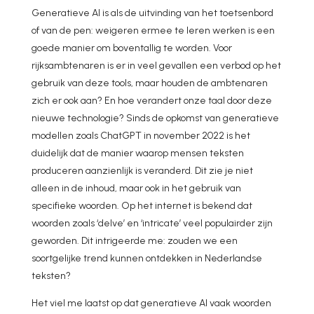
Generatieve AI is als de uitvinding van het toetsenbord
of van de pen: weigeren ermee te leren werken is een
goede manier om boventallig te worden. Voor
rijksambtenaren is er in veel gevallen een verbod op het
gebruik van deze tools, maar houden de ambtenaren
zich er ook aan? En hoe verandert onze taal door deze
nieuwe technologie? Sinds de opkomst van generatieve
modellen zoals ChatGPT in november 2022 is het
duidelijk dat de manier waarop mensen teksten
produceren aanzienlijk is veranderd. Dit zie je niet
alleen in de inhoud, maar ook in het gebruik van
specifieke woorden. Op het internet is bekend dat
woorden zoals ‘delve’ en ‘intricate’ veel populairder zijn
geworden. Dit intrigeerde me: zouden we een
soortgelijke trend kunnen ontdekken in Nederlandse
teksten?
Het viel me laatst op dat generatieve AI vaak woorden