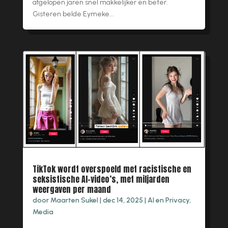
afgelopen jaren snel makkelijker en beter.
Gisteren belde Eymeke...
TikTok wordt overspoeld met racistische en
seksistische AI-video’s, met miljarden
weergaven per maand
door
Maarten Sukel
|
dec 14, 2025
|
AI en Privacy
,
Media