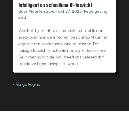
Intelligent en schaalbaar AI-toezicht
door
Maarten Sukel
|
okt 27, 2025
|
Regelgeving
en AI
Voor het Tijdschrift voor Toezicht schreef ik een
essay over hoe we effectief toezicht op AI kunnen
organiseren zonder innovatie te smoren. De
huidige toezichtmechanismen zijn ontoereikend.
De invoering van de AVG heeft ons geleerd dat
reactieve handhaving niet werkt....
« Vorige Pagina