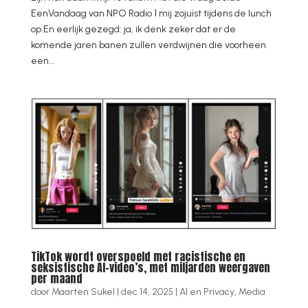
EenVandaag van NPO Radio 1 mij zojuist tijdens de lunch
op.En eerlijk gezegd: ja, ik denk zeker dat er de
komende jaren banen zullen verdwijnen die voorheen
een...
TikTok wordt overspoeld met racistische en
seksistische AI-video’s, met miljarden weergaven
per maand
door
Maarten Sukel
|
dec 14, 2025
|
AI en Privacy
,
Media