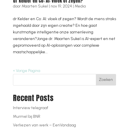
dr Kelder en Co: AI: vloek of zegen?
door
Maarten Sukel
|
nov 19, 2024
|
Media
dr Kelder en Co: AI: vloek of zegen? Wordt de mens straks
ingehaald door zijn eigen creatie? En hoe gaat
kunstmatige intelligentie onze samenleving
veranderen?Jonge dr. Maarten Sukel is AI-expert en net
gepromoveerd op AI-oplossingen voor complexe
maatschappelijke...
« Vorige Pagina
Zoeken
Recent Posts
Interview telegraaf
Murmel bij BNR
Verliezen van werk – EenVandaag