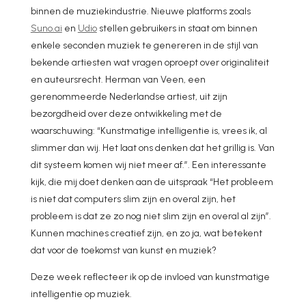
binnen de muziekindustrie. Nieuwe platforms zoals
Suno.ai
en
Udio
stellen gebruikers in staat om binnen
enkele seconden muziek te genereren in de stijl van
bekende artiesten wat vragen oproept over originaliteit
en auteursrecht. Herman van Veen, een
gerenommeerde Nederlandse artiest, uit zijn
bezorgdheid over deze ontwikkeling met de
waarschuwing: “Kunstmatige intelligentie is, vrees ik, al
slimmer dan wij. Het laat ons denken dat het grillig is. Van
dit systeem komen wij niet meer af.”. Een interessante
kijk, die mij doet denken aan de uitspraak “Het probleem
is niet dat computers slim zijn en overal zijn, het
probleem is dat ze zo nog niet slim zijn en overal al zijn”.
Kunnen machines creatief zijn, en zo ja, wat betekent
dat voor de toekomst van kunst en muziek?
Deze week reflecteer ik op de invloed van kunstmatige
intelligentie op muziek.