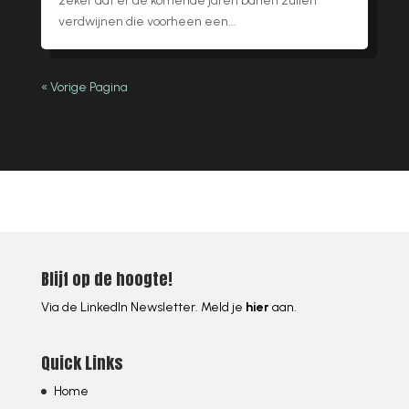
zeker dat er de komende jaren banen zullen
verdwijnen die voorheen een...
« Vorige Pagina
Blijf op de hoogte!
Via de LinkedIn Newsletter. Meld je
hier
aan.
Quick Links
Home