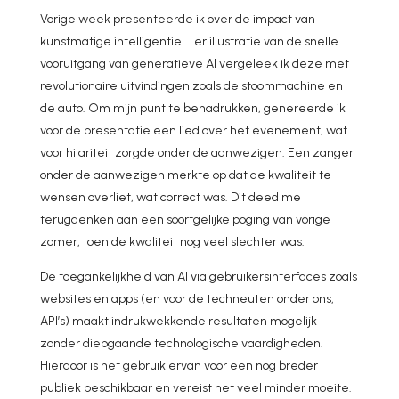
Vorige week presenteerde ik over de impact van
kunstmatige intelligentie. Ter illustratie van de snelle
vooruitgang van generatieve AI vergeleek ik deze met
revolutionaire uitvindingen zoals de stoommachine en
de auto. Om mijn punt te benadrukken, genereerde ik
voor de presentatie een lied over het evenement, wat
voor hilariteit zorgde onder de aanwezigen. Een zanger
onder de aanwezigen merkte op dat de kwaliteit te
wensen overliet, wat correct was. Dit deed me
terugdenken aan een soortgelijke poging van vorige
zomer, toen de kwaliteit nog veel slechter was.
De toegankelijkheid van AI via gebruikersinterfaces zoals
websites en apps (en voor de techneuten onder ons,
API’s) maakt indrukwekkende resultaten mogelijk
zonder diepgaande technologische vaardigheden.
Hierdoor is het gebruik ervan voor een nog breder
publiek beschikbaar en vereist het veel minder moeite.