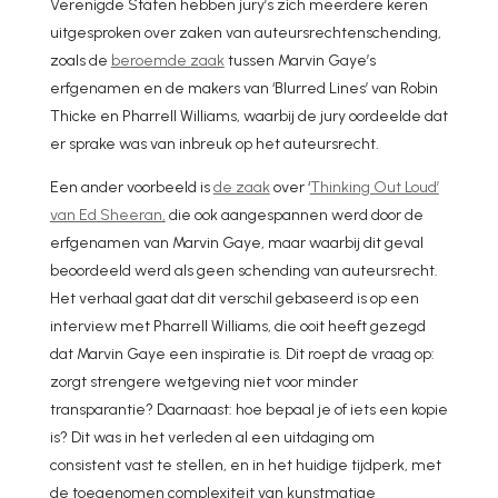
Verenigde Staten hebben jury’s zich meerdere keren
uitgesproken over zaken van auteursrechtenschending,
zoals de
beroemde zaak
tussen Marvin Gaye’s
erfgenamen en de makers van ‘Blurred Lines’ van Robin
Thicke en Pharrell Williams, waarbij de jury oordeelde dat
er sprake was van inbreuk op het auteursrecht.
Een ander voorbeeld is
de zaak
over ‘
Thinking Out Loud’
van Ed Sheeran,
die ook aangespannen werd door de
erfgenamen van Marvin Gaye, maar waarbij dit geval
beoordeeld werd als geen schending van auteursrecht.
Het verhaal gaat dat dit verschil gebaseerd is op een
interview met Pharrell Williams, die ooit heeft gezegd
dat Marvin Gaye een inspiratie is. Dit roept de vraag op:
zorgt strengere wetgeving niet voor minder
transparantie? Daarnaast: hoe bepaal je of iets een kopie
is? Dit was in het verleden al een uitdaging om
consistent vast te stellen, en in het huidige tijdperk, met
de toegenomen complexiteit van kunstmatige