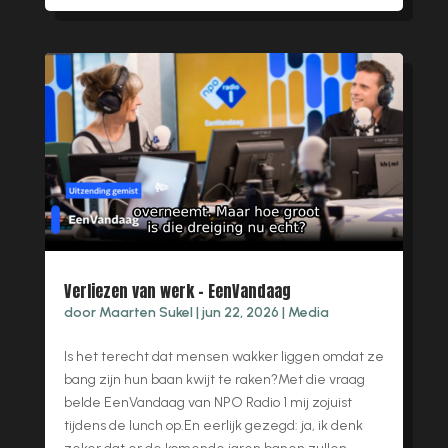
Verliezen van werk – EenVandaag
door
Maarten Sukel
|
jun 22, 2026
|
Media
Is het terecht dat mensen wakker liggen omdat ze
bang zijn hun baan kwijt te raken?Met die vraag
belde EenVandaag van NPO Radio 1 mij zojuist
tijdens de lunch op.En eerlijk gezegd: ja, ik denk