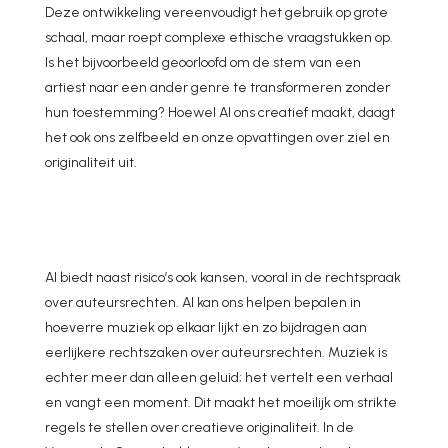
Deze ontwikkeling vereenvoudigt het gebruik op grote
schaal, maar roept complexe ethische vraagstukken op.
Is het bijvoorbeeld geoorloofd om de stem van een
artiest naar een ander genre te transformeren zonder
hun toestemming? Hoewel AI ons creatief maakt, daagt
het ook ons zelfbeeld en onze opvattingen over ziel en
originaliteit uit.
AI biedt naast risico’s ook kansen, vooral in de rechtspraak
over auteursrechten. AI kan ons helpen bepalen in
hoeverre muziek op elkaar lijkt en zo bijdragen aan
eerlijkere rechtszaken over auteursrechten. Muziek is
echter meer dan alleen geluid; het vertelt een verhaal
en vangt een moment. Dit maakt het moeilijk om strikte
regels te stellen over creatieve originaliteit. In de