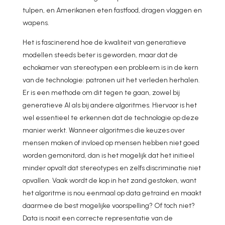
tulpen, en Amerikanen eten fastfood, dragen vlaggen en
wapens.
Het is fascinerend hoe de kwaliteit van generatieve
modellen steeds beter is geworden, maar dat de
echokamer van stereotypen een probleem is in de kern
van de technologie: patronen uit het verleden herhalen.
Er is een methode om dit tegen te gaan, zowel bij
generatieve AI als bij andere algoritmes. Hiervoor is het
wel essentieel te erkennen dat de technologie op deze
manier werkt. Wanneer algoritmes die keuzes over
mensen maken of invloed op mensen hebben niet goed
worden gemonitord, dan is het mogelijk dat het initieel
minder opvalt dat stereotypes en zelfs discriminatie niet
opvallen. Vaak wordt de kop in het zand gestoken, want
het algoritme is nou eenmaal op data getraind en maakt
daarmee de best mogelijke voorspelling? Of toch niet?
Data is nooit een correcte representatie van de