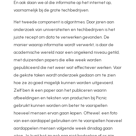
En ook slaan we al die informatie op het internet op,
voornamelijk bij de grote techbedrijven.
Het tweede component is algoritmes. Door jaren aan
onderzoek van universiteiten en techbedrijven is het
juiste recept om data te verwerken gevonden. De
manier waarop informatie wordt verwerkt, is door de
academische wereld naar een ongekend niveau getild,
met duizenden papers die elke week worden
gepubliceerd die net weer wat effectiever werken. Voor
de gekste taken wordt onderzoek gedaan om te zien
hoe ze zo goed mogelijk kunnen worden uitgevoerd.
Zelf ben ik een paper aan het publiceren waarin
afbeeldingen en teksten van producten bij Picnic
gebruikt kunnen worden om beter te voorspellen
hoeveel mensen ervan gaan kopen. Oftewel: een foto
van een aardappel gebruiken om te voorspellen hoeveel
aardappelen mensen volgende week dinsdag gaan
eten. Je kunt het zo gek nog niet bedenken of er zijn